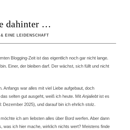
e dahinter …
 & EINE LEIDENSCHAFT
An
35
ten Blogging-Zeit ist das eigentlich noch gar nicht lange.
Alle
 Einer, der bleiben darf. Der wächst, sich füllt und nicht
beg
im
Jahr
 Anfangs war alles mit viel Liebe aufgebaut, doch
2011
s das selten gut ausgeht, weiß ich heute. Mit
Anjaliebt
ist es
als
ich
: Dezember 2025), und darauf bin ich ehrlich stolz.
mic
in
l möchte ich am liebsten alles über Bord werfen. Aber dann
die
as, was ich hier mache, wirklich nichts wert? Meistens finde