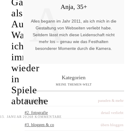
A
Gaming
Anja, 35+
als
Alles begann im Jahr 2011, als ich mich in die
Ausgleich:
Gestaltung von Webseiten verliebt habe.
Warum
Seitdem lässt mich diese Leidenschaft nicht
mehr los – genau wie das Festhalten
ich
besonderer Momente durch die Kamera.
immer
wieder
in
Kategorien
MEINE THEMEN-WELT
Spiele
abtauche
#1. aktionen
paraden & mehr
#2. fotografie
detail verliebt
15. JANUAR 2026
8 KOMMENTARE
#3. bloggen & co
übers bloggen