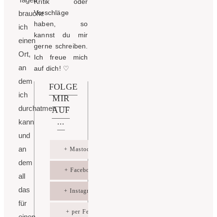
Kritik oder
Vorschläge
brauche
haben, so
ich
kannst du mir
einen
gerne schreiben.
Ort,
Ich freue mich
an
auf dich!
♡
dem
FOLGE
ich
MIR
durchatmen
AUF
...
kann
und
an
+ Mastodon
dem
+ Facebook
all
das
+ Instagram
für
+ per Feed
einen