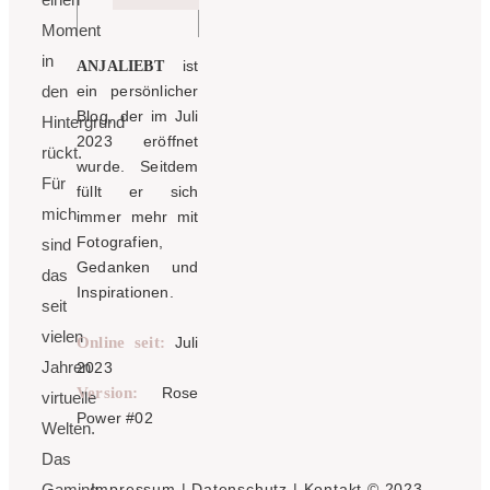
Moment
in
ist
ANJALIEBT
den
ein persönlicher
Blog, der im Juli
Hintergrund
2023 eröffnet
rückt.
wurde. Seitdem
Für
füllt er sich
mich
immer mehr mit
Fotografien,
sind
Gedanken und
das
Inspirationen.
seit
vielen
Online seit:
Juli
Jahren
2023
Version:
Rose
virtuelle
Power #02
Welten.
Das
Gaming
Impressum
|
Datenschutz
|
Kontakt
© 2023 -