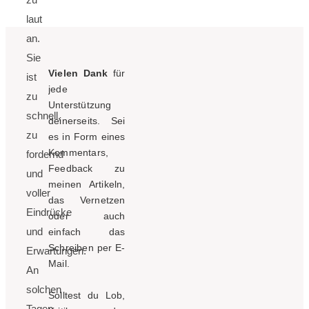
laut
an.
Sie
Vielen Dank
für
ist
jede
zu
Unterstützung
schnell,
deinerseits. Sei
zu
es in Form eines
Kommentars,
fordernd
Feedback zu
und
meinen Artikeln,
voller
das Vernetzen
Eindrücke
oder auch
und
einfach das
Schreiben per E-
Erwartungen.
Mail.
An
solchen
Solltest du Lob,
Tagen