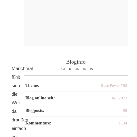
Bloginfo
Manchmal
PAAR KLEINE INFOS
fühlt
sich
Theme:
Rose Power #02
die
Blog online seit:
Juli 2023
Welt
Blogposts:
98
da
draußen
Kommentare:
1134
einfach
zu