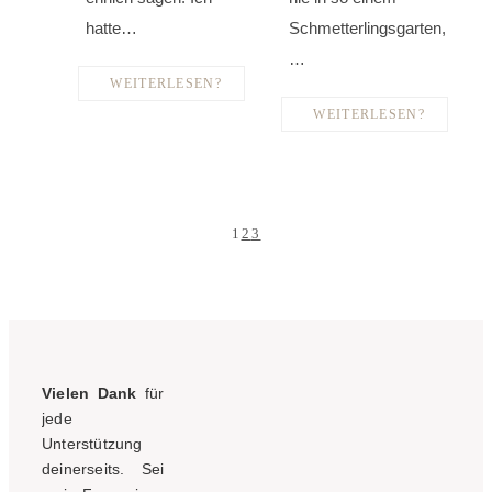
hatte…
Schmetterlingsgarten,
…
WEITERLESEN?
WEITERLESEN?
1
2
3
Vielen Dank
für
jede
Unterstützung
deinerseits. Sei