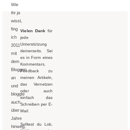
Wie
ihr ja
wisst,
fing
Vielen Dank
für
ich
jede
Unterstützung
2011
deinerseits. Sei
mit
es in Form eines
dem
Kommentars,
Bloggen
Feedback zu
an
meinen Artikeln,
das Vernetzen
und
oder auch
bloggte
einfach das
auch
Schreiben per E-
über
Mail.
Jahre
Solltest du Lob,
hinweg,