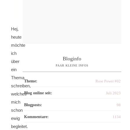
Hej,
heute
möchte
ich
Bloginfo
über
PAAR KLEINE INFOS
ein
Thema
Theme:
Rose Power #02
schreiben,
Blog online seit:
Juli 2023
welches
mich
Blogposts:
98
schon
Kommentare:
1134
ewig
begleitet.