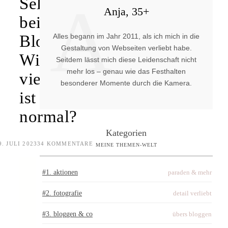
A
Selbstzweifel
Anja, 35+
beim
Alles begann im Jahr 2011, als ich mich in die
Bloggen:
Gestaltung von Webseiten verliebt habe.
Wie
Seitdem lässt mich diese Leidenschaft nicht
mehr los – genau wie das Festhalten
viel
besonderer Momente durch die Kamera.
ist
normal?
Kategorien
9. JULI 2023
34 KOMMENTARE
MEINE THEMEN-WELT
#1. aktionen
paraden & mehr
#2. fotografie
detail verliebt
#3. bloggen & co
übers bloggen