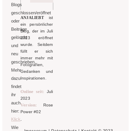
Blogs
geschlossen/eröffnet
ist
ANJALIEBT
oder
ein persönlicher
Beiträge
Blog, der im Juli
gelöscht
2023 eröffnet
wurde. Seitdem
und
füllt er sich
neu
immer mehr mit
geschrieben.
Fotografien,
Mehr
Gedanken und
dazu
Inspirationen.
findet
Online seit:
Juli
ihr
2023
auch
Version:
Rose
hier:
Power #02
Klick
.
Wie
Impressum
|
Datenschutz
|
Kontakt
© 2023 -