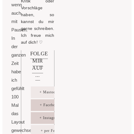
Kritik oder
wenn
Vorschläge
auch
haben, so
mit
kannst du mir
gerne schreiben.
Pausen.
Ich freue mich
In
auf dich!
♡
der
FOLGE
ganzen
MIR
Zeit
AUF
habe
...
ich
gefühlt
+ Mastodon
100
Mal
+ Facebook
das
+ Instagram
Layout
gewechselt,
+ per Feed