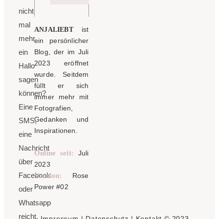
nicht
mal
ist
ANJALIEBT
mehr
ein persönlicher
ein
Blog, der im Juli
2023 eröffnet
Hallo
wurde. Seitdem
sagen
füllt er sich
können?
immer mehr mit
Eine
Fotografien,
Gedanken und
SMS,
Inspirationen.
eine
Nachricht
Online seit:
Juli
über
2023
Facebook
Version:
Rose
Power #02
oder
Whatsapp
reicht,
Impressum
|
Datenschutz
|
Kontakt
© 2023 -