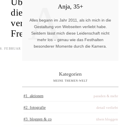
A
Über
Anja, 35+
die
Alles begann im Jahr 2011, als ich mich in die
verlorene
Gestaltung von Webseiten verliebt habe.
Freundschaft
Seitdem lässt mich diese Leidenschaft nicht
mehr los – genau wie das Festhalten
besonderer Momente durch die Kamera.
6. FEBRUAR 2024
0 KOMMENTARE
Kategorien
MEINE THEMEN-WELT
#1. aktionen
paraden & mehr
#2. fotografie
detail verliebt
#3. bloggen & co
übers bloggen