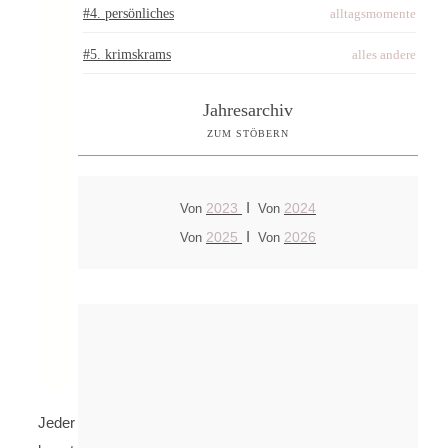
#4. persönliches
alltagsmomente
#5. krimskrams
alles andere
Jahresarchiv
ZUM STÖBERN
I
2023
2024
Von
Von
I
2025
2026
Von
Von
Jeder