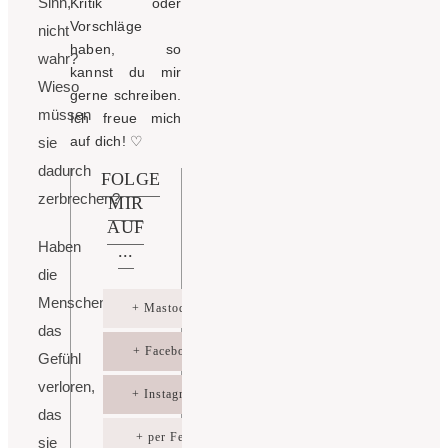
Sinn,
Kritik oder
Vorschläge
nicht
haben, so
wahr?
kannst du mir
Wieso
gerne schreiben.
müssen
Ich freue mich
auf dich!
♡
sie
dadurch
FOLGE
zerbrechen?
MIR
AUF
Haben
...
die
Menschen
+ Mastodon
das
+ Facebook
Gefühl
verloren,
+ Instagram
das
+ per Feed
sie