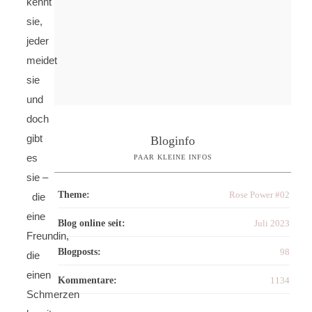
kennt
sie,
jeder
meidet
sie
und
doch
gibt
Bloginfo
es
PAAR KLEINE INFOS
sie –
Theme:
Rose Power #02
die
eine
Blog online seit:
Juli 2023
Freundin,
Blogposts:
98
die
einen
Kommentare:
1134
Schmerzen