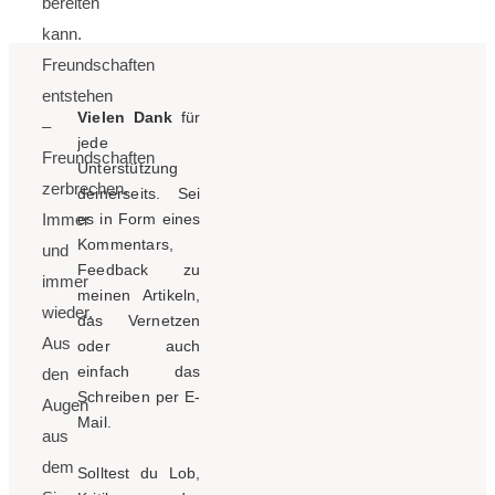
bereiten
kann.
Freundschaften
entstehen
Vielen Dank
für
–
jede
Freundschaften
Unterstützung
zerbrechen.
deinerseits. Sei
Immer
es in Form eines
Kommentars,
und
Feedback zu
immer
meinen Artikeln,
wieder.
das Vernetzen
Aus
oder auch
einfach das
den
Schreiben per E-
Augen
Mail.
aus
dem
Solltest du Lob,