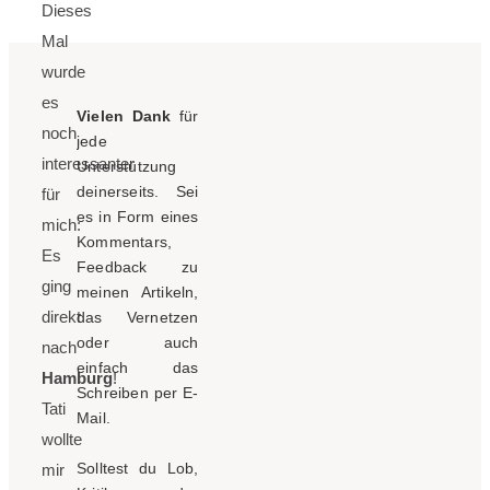
Dieses
Mal
wurde
es
Vielen Dank
für
noch
jede
interessanter
Unterstützung
deinerseits. Sei
für
es in Form eines
mich:
Kommentars,
Es
Feedback zu
ging
meinen Artikeln,
direkt
das Vernetzen
oder auch
nach
einfach das
Hamburg
!
Schreiben per E-
Tati
Mail.
wollte
Solltest du Lob,
mir