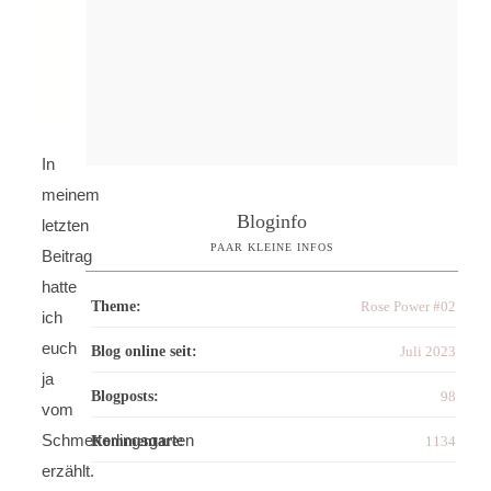
In
meinem
Bloginfo
letzten
PAAR KLEINE INFOS
Beitrag
hatte
Theme:
Rose Power #02
ich
euch
Blog online seit:
Juli 2023
ja
Blogposts:
98
vom
Schmetterlingsgarten
Kommentare:
1134
erzählt.