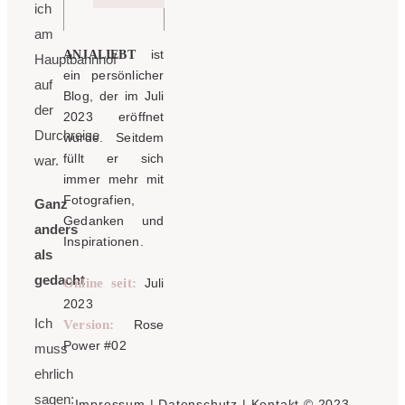
ich
am
ist
ANJALIEBT
Hauptbahnhof
ein persönlicher
auf
Blog, der im Juli
der
2023 eröffnet
Durchreise
wurde. Seitdem
füllt er sich
war.
immer mehr mit
Fotografien,
Ganz
Gedanken und
anders
Inspirationen.
als
gedacht
Online seit:
Juli
2023
Ich
Version:
Rose
Power #02
muss
ehrlich
sagen:
Impressum
|
Datenschutz
|
Kontakt
© 2023 -