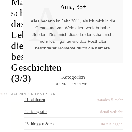
A
Manchmal
Anja, 35+
schreibt
Alles begann im Jahr 2011, als ich mich in die
das
Gestaltung von Webseiten verliebt habe.
Leben
Seitdem lässt mich diese Leidenschaft nicht
mehr los – genau wie das Festhalten
die
besonderer Momente durch die Kamera.
besten
Geschichten
(3/3)
Kategorien
MEINE THEMEN-WELT
ES
27. MAI 2026
3 KOMMENTARE
#1. aktionen
paraden & mehr
#2. fotografie
detail verliebt
#3. bloggen & co
übers bloggen