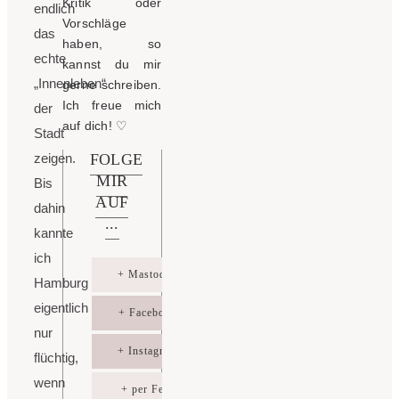
Kritik oder
endlich
Vorschläge
das
haben, so
echte
kannst du mir
„Innenleben“
gerne schreiben.
Ich freue mich
der
auf dich!
♡
Stadt
zeigen.
FOLGE
MIR
Bis
AUF
dahin
...
kannte
ich
+ Mastodon
Hamburg
eigentlich
+ Facebook
nur
+ Instagram
flüchtig,
wenn
+ per Feed