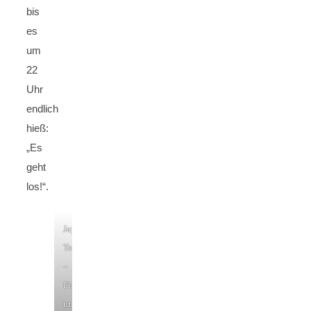
bis
es
um
22
Uhr
endlich
hieß:
„Es
geht
los!“.
Japanisches
Teehaus
–
Planten
un